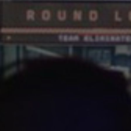
🔒
Members-Only Content
Exclusive guides & secrets never published anywhere else
🌍
Global Community
Join gamers worldwide and get real-time alerts