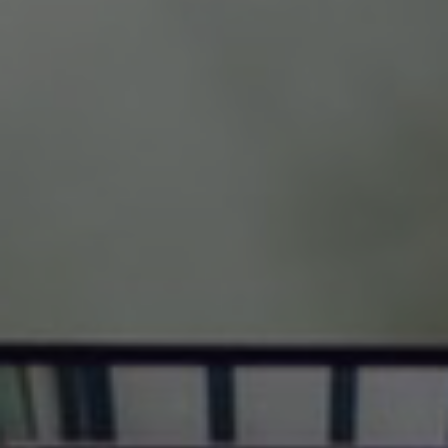
ALL PERKS — ZERO NOISE • 100% FREE
▲
COLLAPSE
💎
100% FREE to join
No subscription, no credit card required — ever
⚡
Tricks BEFORE website
Get exclusive codes and strategies before anyone else
🎁
Limited-time game codes
Temporary download keys — grab them fast, they expire
🏆
Steam Games Giveaways
Global contests to win full Steam games & gift cards
🚫
Zero Ads • Zero Spam
No promotions, no junk — just pure gaming content
📲
Instant Telegram Delivery
Everything arrives directly — faster than websites or email