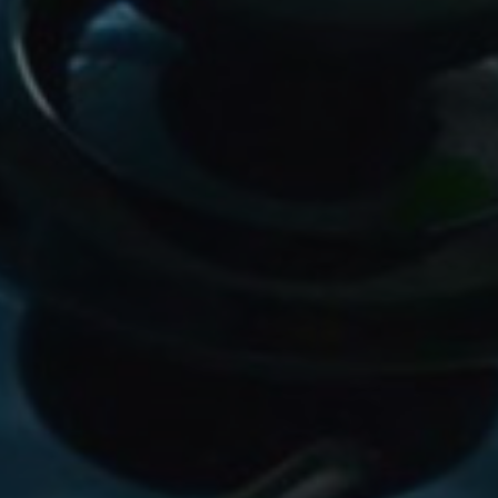
ALL PERKS — ZERO NOISE • 100% FREE
▲
COLLAPSE
💎
100% FREE to join
No subscription, no credit card required — ever
⚡
Tricks BEFORE website
Get exclusive codes and strategies before anyone else
🎁
Limited-time game codes
Temporary download keys — grab them fast, they expire
🏆
Steam Games Giveaways
Global contests to win full Steam games & gift cards
🚫
Zero Ads • Zero Spam
No promotions, no junk — just pure gaming content
📲
Instant Telegram Delivery
Everything arrives directly — faster than websites or email