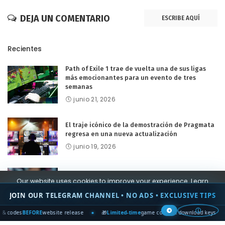
DEJA UN COMENTARIO
ESCRIBE AQUÍ
Recientes
Path of Exile 1 trae de vuelta una de sus ligas
más emocionantes para un evento de tres
semanas
junio 21, 2026
El traje icónico de la demostración de Pragmata
regresa en una nueva actualización
junio 19, 2026
Guía de ediciones, precios y bonificación de
Our website uses cookies to improve your experience. Learn
reserva de The Blood of Dawnwalker
more about:
Cookie Policy
JOIN OUR TELEGRAM CHANNEL • NO ADS • EXCLUSIVE TIPS
junio 18, 2026
Accept
ⓘ
s
BEFORE
website release
🎁
Limited-time
game codes & download keys
🏆 W
Soluciones de acertijos de caza humana con