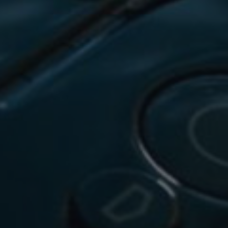
🔒
Members-Only Content
Exclusive guides & secrets never published anywhere else
🌍
Global Community
Join gamers worldwide and get real-time alerts