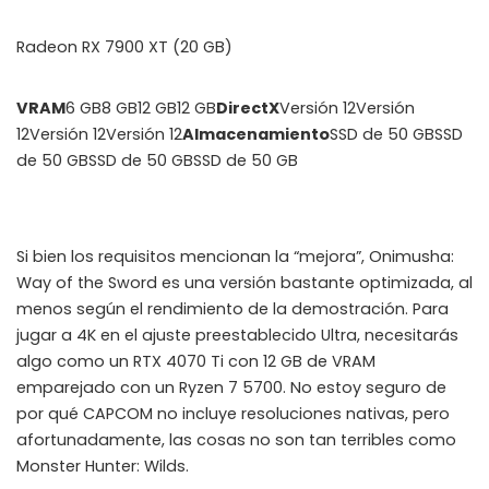
Radeon RX 7900 XT (20 GB)
VRAM
6 GB8 GB12 GB12 GB
DirectX
Versión 12Versión
12Versión 12Versión 12
Almacenamiento
SSD de 50 GBSSD
de 50 GBSSD de 50 GBSSD de 50 GB
Si bien los requisitos mencionan la “mejora”, Onimusha:
Way of the Sword es una versión bastante optimizada, al
menos según el rendimiento de la demostración. Para
jugar a 4K en el ajuste preestablecido Ultra, necesitarás
algo como un RTX 4070 Ti con 12 GB de VRAM
emparejado con un Ryzen 7 5700. No estoy seguro de
por qué CAPCOM no incluye resoluciones nativas, pero
afortunadamente, las cosas no son tan terribles como
Monster Hunter: Wilds.