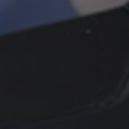
ALL PERKS — ZERO NOISE • 100% FREE
▲
COLLAPSE
💎
100% FREE to join
No subscription, no credit card required — ever
⚡
Tricks BEFORE website
Get exclusive codes and strategies before anyone else
🎁
Limited-time game codes
Temporary download keys — grab them fast, they expire
🏆
Steam Games Giveaways
Global contests to win full Steam games & gift cards
🚫
Zero Ads • Zero Spam
No promotions, no junk — just pure gaming content
📲
Instant Telegram Delivery
Everything arrives directly — faster than websites or email