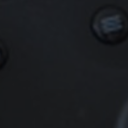
🔒
Members-Only Content
Exclusive guides & secrets never published anywhere else
🌍
Global Community
Join gamers worldwide and get real-time alerts