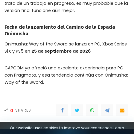
trata de un trabajo en progreso, es muy probable que la
versión final funcione aún mejor.
Fecha de lanzamiento del Camino de la Espada
Onimusha
Onimusha: Way of the Sword se lanza en PC, Xbox Series
S|X y PS5 en
25 de septiembre de 2026
.
CAPCOM ya ofreció una excelente experiencia para PC
con Pragmata, y esa tendencia continúa con Onimusha:
Way of the Sword.
0
SHARES
PREVIOUS ARTICLE
NEXT ARTICLE
Our website uses cookies to improve your experience. Learn