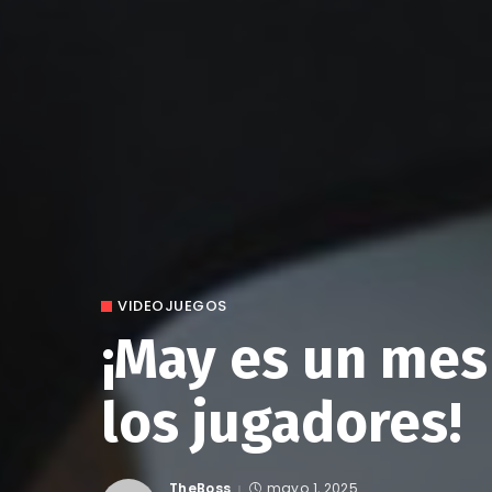
VIDEOJUEGOS
¡May es un mes
los jugadores!
TheBoss
mayo 1, 2025