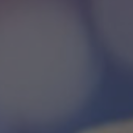
▲
COLLAPSE
tegies before