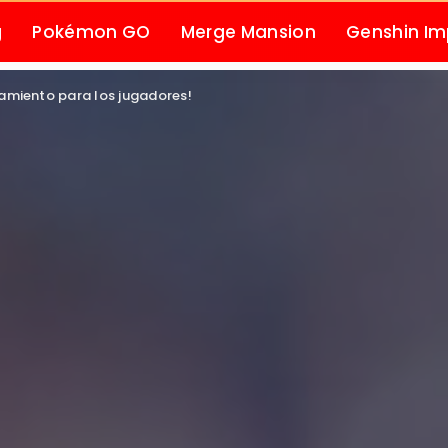
g
Pokémon GO
Merge Mansion
Genshin I
amiento para los jugadores!