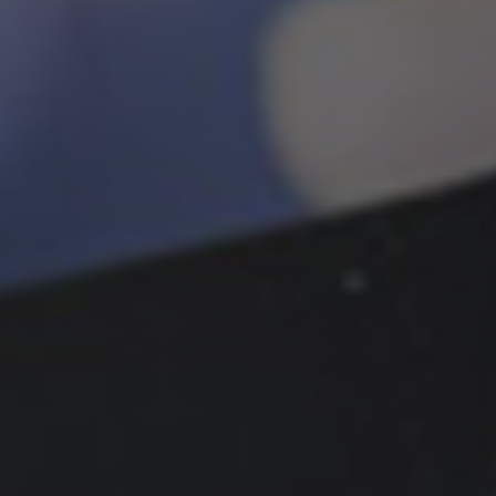
ways
ll Steam games
ivery
 — faster than
 get real-time