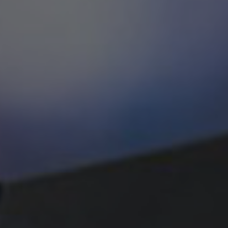
🎁
🏆
Limited-time game codes
Steam Games Givea
Temporary download keys — grab them
Global contests to win fu
fast, they expire
& gift cards
🚫
📲
Zero Ads • Zero Spam
Instant Telegram Del
No promotions, no junk — just pure
Everything arrives directly
gaming content
websites or email
🔒
🌍
Members-Only Content
Global Community
Exclusive guides & secrets never published
Join gamers worldwide and
anywhere else
alerts