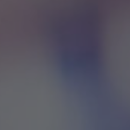
WHY JOIN THE CHANNEL?
ALL PERKS — ZERO NOISE • 100% FREE
💎
⚡
100% FREE to join
Tricks BEFORE website
No subscription, no credit card required —
Get exclusive codes and stra
ever
anyone else