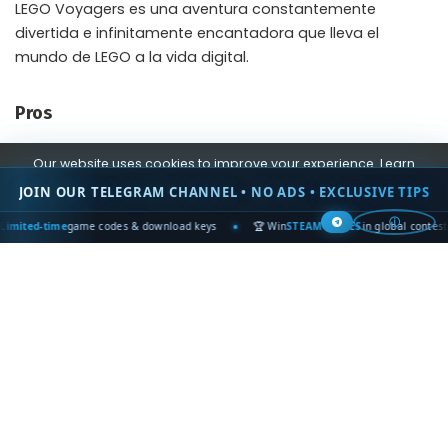
LEGO Voyagers es una aventura constantemente
divertida e infinitamente encantadora que lleva el
mundo de LEGO a la vida digital.
Pros
Rompecabezas accesibles con una variedad decente.
Our website uses cookies to improve your experience. Learn
more about:
Cookie Policy
JOIN OUR TELEGRAM CHANNEL • NO ADS • EXCLUSIVE TIPS
Contras
Accept
ⓘ
d-time
game codes & download keys
🏆 Win
STEAM GAMES
in global contests
La falta de desafío puede hacer que las cosas se
sientan demasiado fáciles.
El editor proporcionó una copia de este juego para su
revisión. Revisado en PC.
0
SHARES