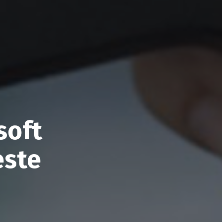
soft
este