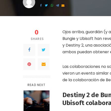
by
0
Ojos arriba, guardián (y 
Bungie y Ubisoft han rev
SHARES
y Destiny 2, una asociac
ambos puedan obtener ese
Las colaboraciones no so
vieron un evento similar 
de la colaboración de Be
READ NEXT
Destiny 2 de Bun
Ubisoft colabor