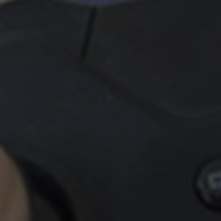
🎁
🏆
Limited-time game codes
Steam Games Givea
Temporary download keys — grab them
Global contests to win fu
fast, they expire
& gift cards
🚫
📲
Zero Ads • Zero Spam
Instant Telegram Del
No promotions, no junk — just pure
Everything arrives directly
gaming content
websites or email
🔒
🌍
Members-Only Content
Global Community
Exclusive guides & secrets never published
Join gamers worldwide and
anywhere else
alerts