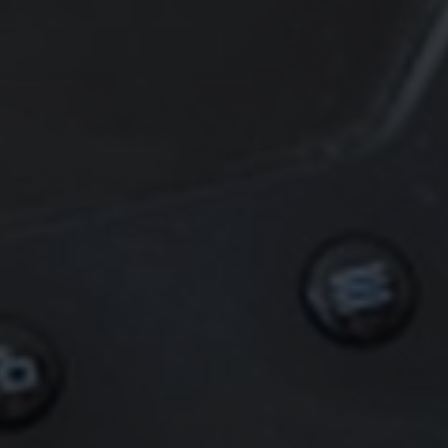
ways
ll Steam games
ivery
 — faster than
 get real-time