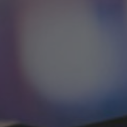
WHY JOIN THE CHANNEL?
ALL PERKS — ZERO NOISE • 100% FREE
💎
⚡
100% FREE to join
Tricks BEFORE website
No subscription, no credit card required —
Get exclusive codes and stra
ever
anyone else