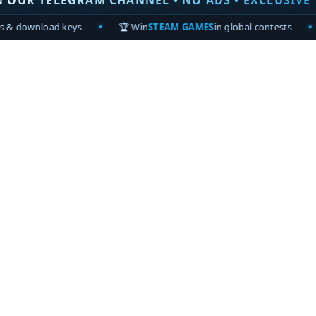
N OUR TELEGRAM CHANNEL • NO ADS • EXCLUSIVE 
uieran obtener estos cosméticos por sí mismos, no
ho. Esta colaboración se lanzará el
6 de
ys
🏆 Win
STEAM GAMES
in global contests
🚫
Zero ads
• 
o para que caiga la nueva temporada de Destiny 2,
 Chapter para Assassin’s Creed Valhalla.
ara una colaboración de gran aspecto.
iel propia? Si bien es probable que las máscaras
00 Silver en Destiny (aproximadamente $ 15 USD),
io fijo. Es probable que tengamos que verlo por
erverso. ¡Pero al menos los Warlocks finalmente
Lleva tus victorias donde puedas conseguirlas.
ook
Share on Twitter