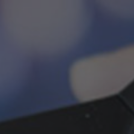
▲
COLLAPSE
tegies before