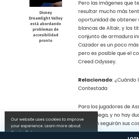
Pero las imágenes que t
resultar mucho más tenta
Disney
Dreamlight Valley
oportunidad de obtener u
está abordando
blancas de Altair, y los
problemas de
accesibilidad
conjunto de armadura ins
pronto
Cazador es un poco más di
pero es posible que el c
Creed Odyssey.
Relacionado
: ¿Cuándo 
Contestada
Para los jugadores de Ass
a la refriega, y no hay 
Our website uses cookies to improve
también seguirán sus cos
your experience. Learn more about:
Cookie Policy