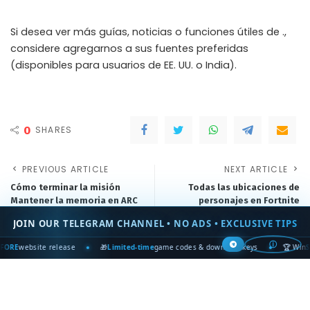
Si desea ver más guías, noticias o funciones útiles de .,
considere agregarnos a sus fuentes preferidas
(disponibles para usuarios de EE. UU. o India).
0
SHARES
PREVIOUS ARTICLE
NEXT ARTICLE
Cómo terminar la misión
Todas las ubicaciones de
Mantener la memoria en ARC
personajes en Fortnite
Raiders
Temporada de Los Simpson
JOIN OUR TELEGRAM CHANNEL • NO ADS • EXCLUSIVE TIPS
ⓘ
website release
🎁
Limited-time
game codes & download keys
🏆 Win
STEAM
DEJA UN COMENTARIO
ESCRIBE AQUÍ
Recientes