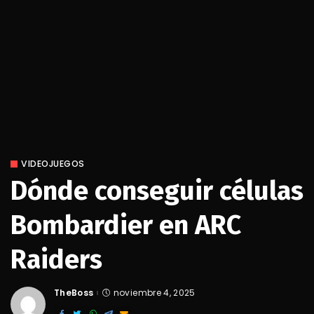
VIDEOJUEGOS
Dónde conseguir células
Bombardier en ARC
Raiders
TheBoss
noviembre 4, 2025
Posted
by