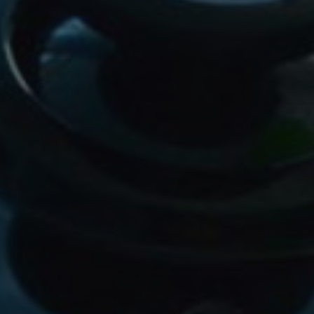
ALL PERKS — ZERO NOISE • 100% FREE
▲
COLLAPSE
💎
100% FREE to join
No subscription, no credit card required — ever
⚡
Tricks BEFORE website
Get exclusive codes and strategies before anyone else
🎁
Limited-time game codes
Temporary download keys — grab them fast, they expire
🏆
Steam Games Giveaways
Global contests to win full Steam games & gift cards
🚫
Zero Ads • Zero Spam
No promotions, no junk — just pure gaming content
📲
Instant Telegram Delivery
Everything arrives directly — faster than websites or email