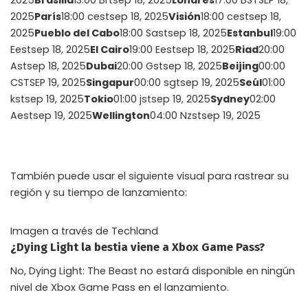
2025
Brasilia
13:00 Brtsep 18, 2025
Londres
17:00 BSTSEP 18,
2025
París
18:00 cestsep 18, 2025
Visión
18:00 cestsep 18,
2025
Pueblo del Cabo
18:00 Sastsep 18, 2025
Estanbul
19:00
Eestsep 18, 2025
El Cairo
19:00 Eestsep 18, 2025
Riad
20:00
Astsep 18, 2025
Dubai
20:00 Gstsep 18, 2025
Beijing
00:00
CSTSEP 19, 2025
Singapur
00:00 sgtsep 19, 2025
Seúl
01:00
kstsep 19, 2025
Tokio
01:00 jstsep 19, 2025
Sydney
02:00
Aestsep 19, 2025
Wellington
04:00 Nzstsep 19, 2025
También puede usar el siguiente visual para rastrear su
región y su tiempo de lanzamiento:
Imagen a través de Techland
¿Dying Light la bestia viene a Xbox Game Pass?
No, Dying Light: The Beast no estará disponible en ningún
nivel de Xbox Game Pass en el lanzamiento.