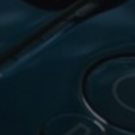
🔒
Members-Only Content
Exclusive guides & secrets never published anywhere else
🌍
Global Community
Join gamers worldwide and get real-time alerts