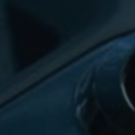
🎁
🏆
Limited-time game codes
Steam Games Givea
Temporary download keys — grab them
Global contests to win fu
fast, they expire
& gift cards
🚫
📲
Zero Ads • Zero Spam
Instant Telegram Del
No promotions, no junk — just pure
Everything arrives directly
gaming content
websites or email
🔒
🌍
Members-Only Content
Global Community
Exclusive guides & secrets never published
Join gamers worldwide and
anywhere else
alerts