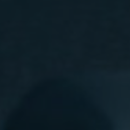
WHY JOIN THE CHANNEL?
ALL PERKS — ZERO NOISE • 100% FREE
💎
⚡
100% FREE to join
Tricks BEFORE website
No subscription, no credit card required —
Get exclusive codes and stra
ever
anyone else