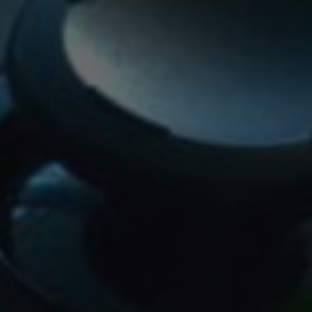
ways
ll Steam games
ivery
 — faster than
 get real-time