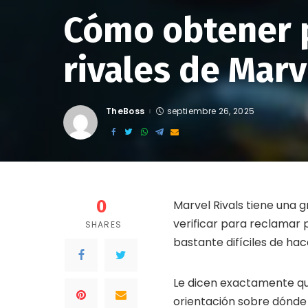
Cómo obtener 
rivales de Marv
TheBoss
septiembre 26, 2025
Posted
by
0
Marvel Rivals tiene una 
verificar para reclamar 
SHARES
bastante difíciles de ha
Le dicen exactamente qu
orientación sobre dónde