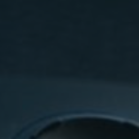
▲
COLLAPSE
tegies before