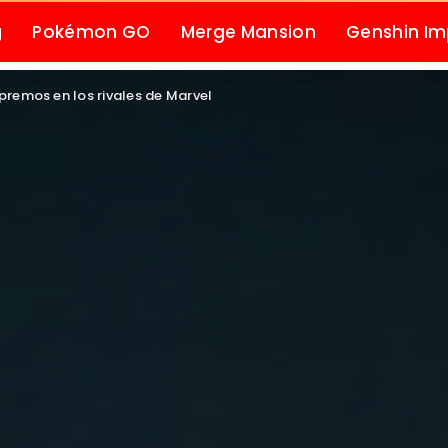
g
Pokémon GO
Merge Mansion
Genshin I
remos en los rivales de Marvel