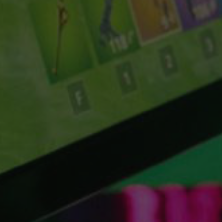
ALL PERKS — ZERO NOISE • 100% FREE
▲
COLLAPSE
💎
100% FREE to join
No subscription, no credit card required — ever
⚡
Tricks BEFORE website
Get exclusive codes and strategies before anyone else
🎁
Limited-time game codes
Temporary download keys — grab them fast, they expire
🏆
Steam Games Giveaways
Global contests to win full Steam games & gift cards
🚫
Zero Ads • Zero Spam
No promotions, no junk — just pure gaming content
📲
Instant Telegram Delivery
Everything arrives directly — faster than websites or email