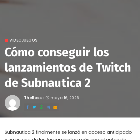
VIDEOJUEGOS
Cómo conseguir los
lanzamientos de Twitch
de Subnautica 2
TheBoss
mayo 16, 2026
Posted
by
Subnautica 2 finalmente se lanzó en acceso anticipado
y ya es uno de los lanzamientos más importantes de