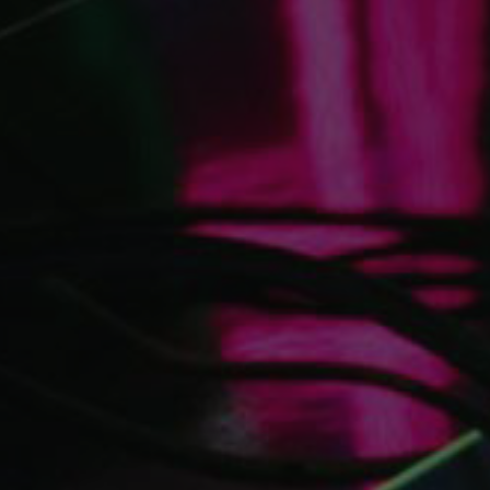
🔒
Members-Only Content
Exclusive guides & secrets never published anywhere else
🌍
Global Community
Join gamers worldwide and get real-time alerts