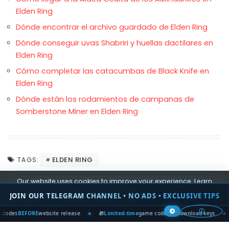
Elden Ring
Dónde encontrar el archivo guardado de Elden Ring
Dónde conseguir uvas Shabriri y huellas dactilares en
Elden Ring
Cómo completar las catacumbas de Black Knife en
Elden Ring
Dónde están los rodamientos de campanas de
Somberstone Miner en Elden Ring
ELDEN RING
TAGS:
Our website uses cookies to improve your experience. Learn
more about:
Cookie Policy
0
SHARES
JOIN OUR TELEGRAM CHANNEL • NO ADS • EXCLUSIVE TIPS
Accept
ⓘ
ORE
website release
🎁
Limited-time
game codes & download keys
🏆 Win
ST
PREVIOUS ARTICLE
NEXT ARTICLE