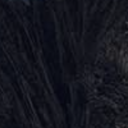
🔒
Members-Only Content
Exclusive guides & secrets never published anywhere else
🌍
Global Community
Join gamers worldwide and get real-time alerts