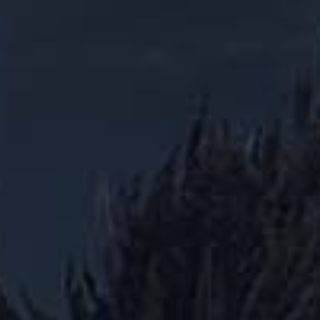
ALL PERKS — ZERO NOISE • 100% FREE
▲
COLLAPSE
💎
100% FREE to join
No subscription, no credit card required — ever
⚡
Tricks BEFORE website
Get exclusive codes and strategies before anyone else
🎁
Limited-time game codes
Temporary download keys — grab them fast, they expire
🏆
Steam Games Giveaways
Global contests to win full Steam games & gift cards
🚫
Zero Ads • Zero Spam
No promotions, no junk — just pure gaming content
📲
Instant Telegram Delivery
Everything arrives directly — faster than websites or email