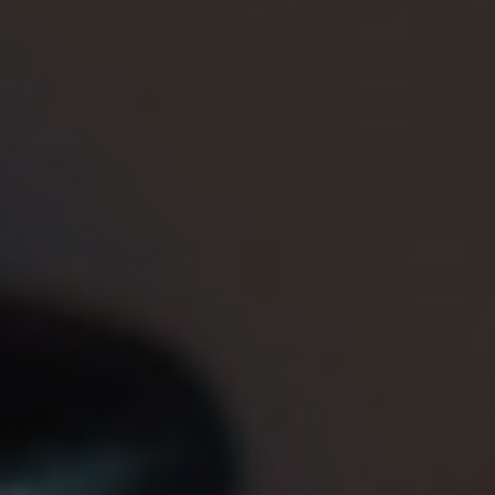
🔒
Members-Only Content
Exclusive guides & secrets never published anywhere else
🌍
Global Community
Join gamers worldwide and get real-time alerts