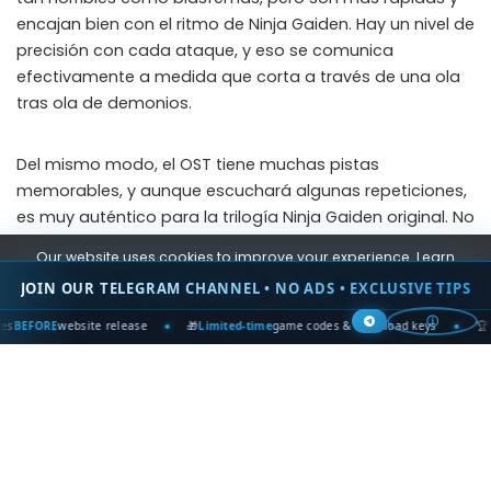
encajan bien con el ritmo de Ninja Gaiden. Hay un nivel de
precisión con cada ataque, y eso se comunica
efectivamente a medida que corta a través de una ola
tras ola de demonios.
Del mismo modo, el OST tiene muchas pistas
memorables, y aunque escuchará algunas repeticiones,
es muy auténtico para la trilogía Ninja Gaiden original. No
tengo quejas, y creo que es una adición digna al extenso
Our website uses cookies to improve your experience. Learn
catálogo.
more about:
Cookie Policy
JOIN OUR TELEGRAM CHANNEL • NO ADS • EXCLUSIVE TIPS
Accept
ⓘ
website release
🎁
Limited-time
game codes & download keys
🏆 Win
STEA
Veredicto
Ninja Gaiden: RageBound es mi juego de acción del año.
Es un juego 2D increíblemente pulido y bien diseñado con
la cantidad correcta de desafío, profundidad de
combate y variedad enemiga. Kenji y Kumori son un dúo
divertido a seguir, y el juego Kitchen ha hecho un trabajo