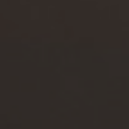
ALL PERKS — ZERO NOISE • 100% FREE
▲
COLLAPSE
💎
100% FREE to join
No subscription, no credit card required — ever
⚡
Tricks BEFORE website
Get exclusive codes and strategies before anyone else
🎁
Limited-time game codes
Temporary download keys — grab them fast, they expire
🏆
Steam Games Giveaways
Global contests to win full Steam games & gift cards
🚫
Zero Ads • Zero Spam
No promotions, no junk — just pure gaming content
📲
Instant Telegram Delivery
Everything arrives directly — faster than websites or email